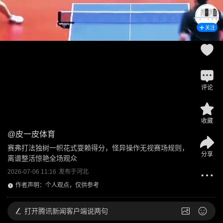
关注
评论
收藏
@
皮一皮体育
赛弗打法独树一帜花式耍赖得分，怪异操作无视赛场规则，
分享
离谱整活惊艳全场观众
2026-07-06 11:16
发布于
河北
作者声明：个人观点，仅供参考
打开
腾讯新闻客户端说两句