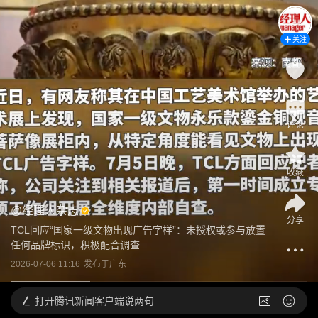
关注
评论
收藏
@
经理人杂志
分享
TCL回应“国家一级文物出现广告字样”：未授权或参与放置
任何品牌标识，积极配合调查
2026-07-06 11:16
发布于
广东
打开
腾讯新闻客户端说两句