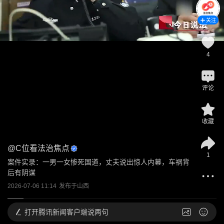
关注
4
评论
收藏
@
C位看法治焦点
1
案件实录：一男一女惨死国道，丈夫说出惊人内幕，车祸背
后有阴谋
2026-07-06 11:14
发布于
山西
打开
腾讯新闻客户端说两句