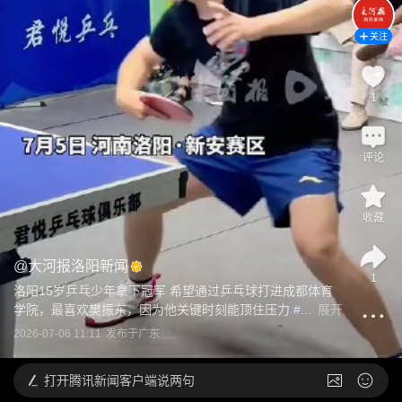
关注
1
评论
收藏
@
大河报洛阳新闻
1
洛阳15岁乒乓少年拿下冠军 希望通过乒乓球打进成都体育
学院，最喜欢樊振东，因为他关键时刻能顶住压力
 #...
展开
2026-07-06 11:11
发布于
广东
打开
腾讯新闻客户端说两句