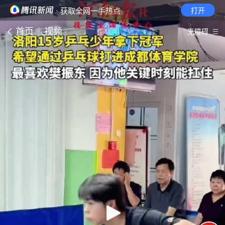
· 获取全网一手热点
打开
首页
视频
无障碍