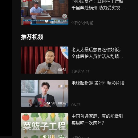
同心助复产！豆角种子跨越
千里奔赴横州 助力受灾农田
重现生机
227
|
01:44
9评论
5小时前
推荐视频
老太太最后想要吃顿好饭，
全体医护人员忙活从刮鳞开
始蒸鱼，四天后老人含笑而
00:51
逝
4评论
05-27
地球超新鲜 第2季_精彩片段
90
|
00:42
06-27
中国普通家庭，真的能做到
每周吃一次肉吗？
1118
|
02:25