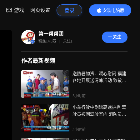
游戏
网页设置
登录
安装电脑版
内容更精彩
第一帮帮团
关注
粉丝
14.8万
|
关注
1
作者最新视频
送防暑物资、暖心慰问 福建
各地开展送清凉活动 致敬一
线劳动者
203
|
02:47
5小时前
小车行驶中剐蹭高速护栏 驾
驶员被困驾驶室内 消防员火
速救援
79
|
01:04
5小时前