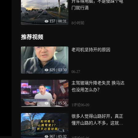
开车得用脑，不是傻踩个电
门就行滴
157
|
00:31
8小时前
推荐视频
老司机坚持开的原因
829
|
03:30
06-27
主驾玻璃升降老失灵 换马达
也没用怎么办？
326
|
05:56
1评论
06-09
很多人觉得山路好开，真正
懂开山路的人不多，这就如
何完美开山路
907
|
05:32