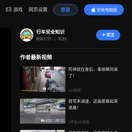
游戏
网页设置
登录
安装电脑版
内容更精彩
行车安全知识
关注
粉丝
2.7万
|
关注
0
作者最新视频
死神就在身后，事故瞬间来
了！
496
|
00:12
4小时前
转弯未减速，这画面看起来
很痛！
6762
|
00:11
2评论
4小时前