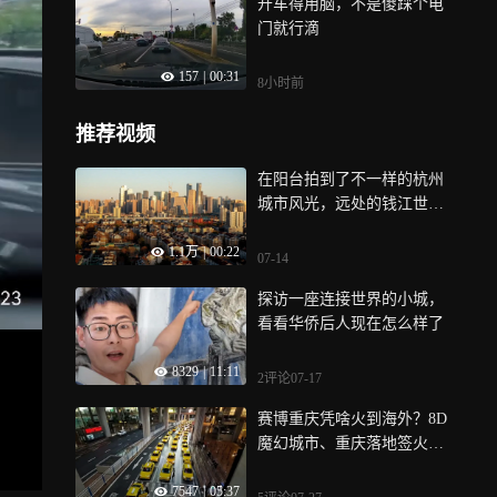
开车得用脑，不是傻踩个电
门就行滴
157
|
00:31
8小时前
推荐视频
在阳台拍到了不一样的杭州
城市风光，远处的钱江世纪
城和近处层层叠叠的居民楼
1.1万
|
00:22
形成了强烈的对比
07-14
探访一座连接世界的小城，
看看华侨后人现在怎么样了
8329
|
11:11
2评论
07-17
赛博重庆凭啥火到海外？8D
魔幻城市、重庆落地签火爆
出圈！
7547
|
05:37