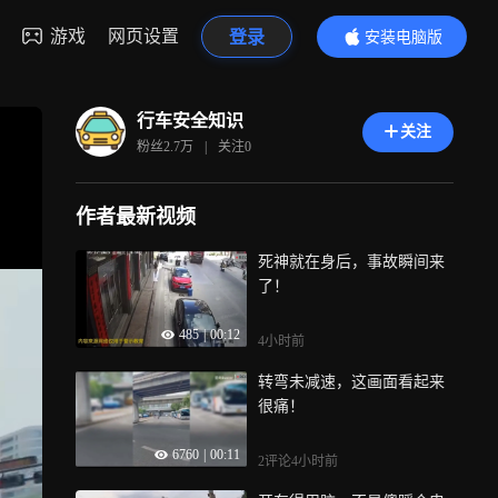
游戏
网页设置
登录
安装电脑版
内容更精彩
行车安全知识
关注
粉丝
2.7万
|
关注
0
作者最新视频
死神就在身后，事故瞬间来
了！
485
|
00:12
4小时前
转弯未减速，这画面看起来
很痛！
6760
|
00:11
2评论
4小时前