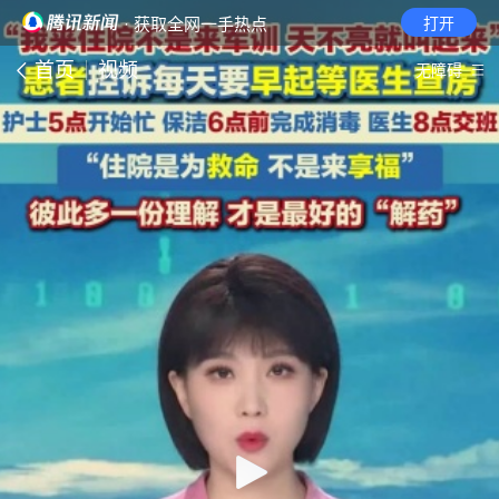
· 获取全网一手热点
打开
首页
视频
无障碍