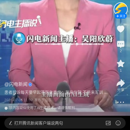
关注
2
1
@
闪电新闻
分享
患者控诉每天要早起等医生查房：我来住院 不是来军训
2026-07-06 11:02
发布于
山东
该内容疑似使用了AI生成技术，请谨慎甄别
打开
腾讯新闻客户端说两句