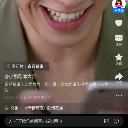
关注
评论
收藏
看正片
青春警事
@
小鹅剧库大赏
分享
青春警事丨恋爱大师上线！唐一修给同事传授爱情版七言绝
句
2026-07-06 10:55
发布于
北京
《青春警事》剧情亮点
合集
打开
腾讯新闻客户端说两句