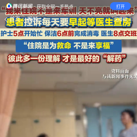
· 获取全网一手热点
打开
首页
视频
无障碍