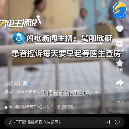
关注
评论
收藏
@
闪电新闻
分享
患者控诉每天要早起等医生查房：我来住院 不是来军训
2026-07-06 10:54
发布于
山东
该内容疑似使用了AI生成技术，请谨慎甄别
打开
腾讯新闻客户端说两句