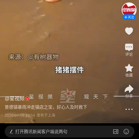
关注
评论
收藏
分享
@
星视频
景德镇暴雨冲走镇店之宝，好心人及时救下
2026-07-06 10:54
发布于
上海
打开
腾讯新闻客户端说两句