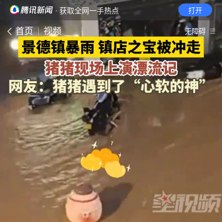
· 获取全网一手热点
打开
首页
视频
无障碍