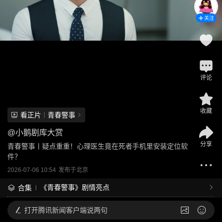
关注
评论
收藏
看正片
青春警事
@
小鹅剧库大赏
分享
青春警事丨疑点重重！心理医生竟在死者手机里安装定位软
件？
2026-07-06 10:54
发布于
北京
《青春警事》剧情亮点
合集
打开
腾讯新闻客户端说两句