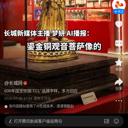
关注
4
评论
收藏
@
长城网
分享
600年国宝惊现“TCL”品牌字样，多方回应
2026-07-06 10:54
发布于
河北
该内容疑似使用了AI生成技术，请谨慎甄别
打开
腾讯新闻客户端说两句