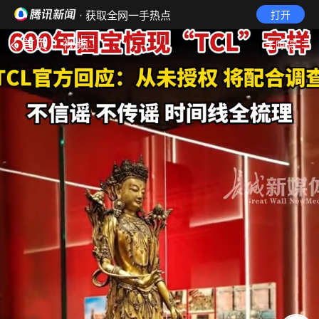
· 获取全网一手热点
打开
首页
视频
无障碍