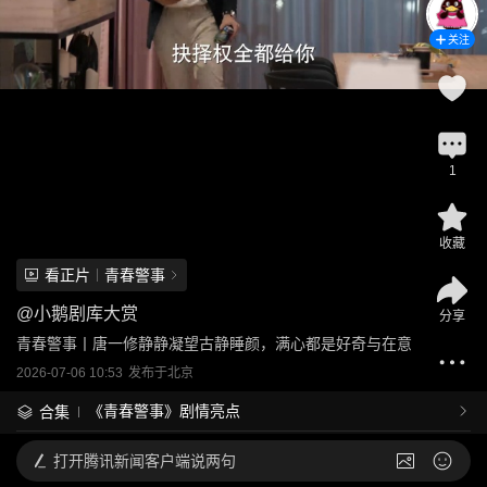
关注
1
收藏
看正片
青春警事
@
小鹅剧库大赏
分享
青春警事丨唐一修静静凝望古静睡颜，满心都是好奇与在意
2026-07-06 10:53
发布于
北京
《青春警事》剧情亮点
合集
打开
腾讯新闻客户端说两句