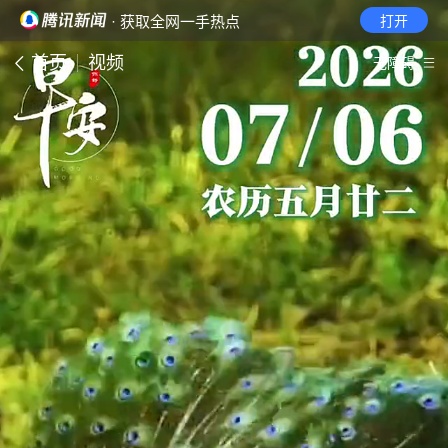
· 获取全网一手热点
打开
首页
视频
无障碍