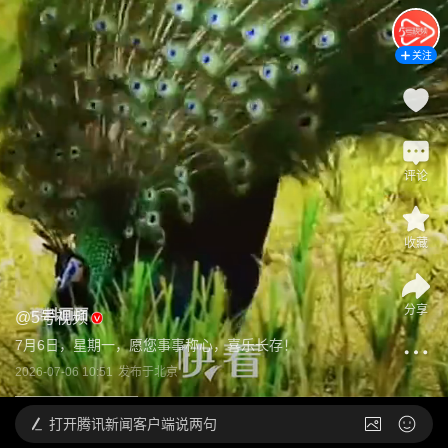
关注
评论
收藏
分享
@
5号视频
7月6日，星期一，愿您事事称心，喜乐长存！
2026-07-06 10:51
发布于
北京
打开
腾讯新闻客户端说两句