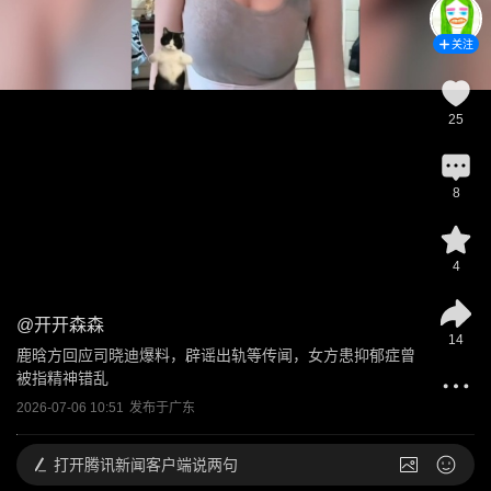
关注
25
8
4
@
开开森森
14
鹿晗方回应司晓迪爆料，辟谣出轨等传闻，女方患抑郁症曾
被指精神错乱
2026-07-06 10:51
发布于
广东
打开
腾讯新闻客户端说两句