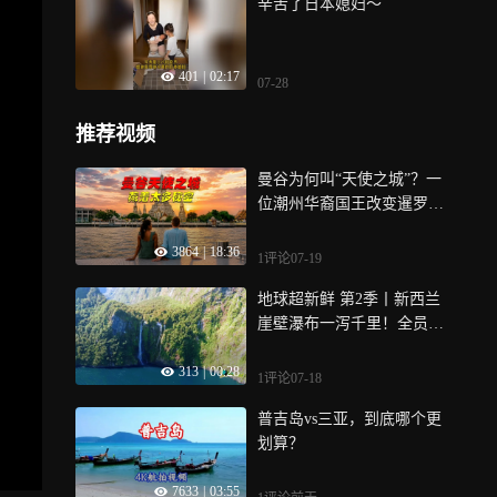
辛苦了日本媳妇～
401
|
02:17
07-28
推荐视频
曼谷为何叫“天使之城”？一
位潮州华裔国王改变暹罗命
运，这座城藏着太多秘密
3864
|
18:36
1评论
07-19
地球超新鲜 第2季丨新西兰
崖壁瀑布一泻千里！全员被
冰川奇观美景硬控～
313
|
00:28
1评论
07-18
普吉岛vs三亚，到底哪个更
划算？
7633
|
03:55