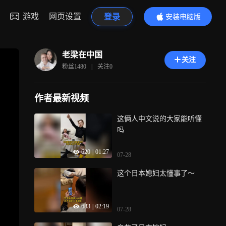
游戏
网页设置
登录
安装电脑版
内容更精彩
老梁在中国
关注
粉丝
1480
|
关注
0
作者最新视频
这俩人中文说的大家能听懂
吗
620
|
01:27
07-28
这个日本媳妇太懂事了～
683
|
02:19
07-28