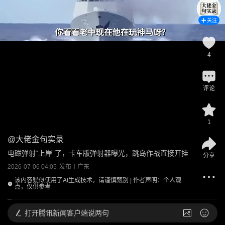
关注
4
评论
1
@
大佬金句实录
电磁弹射“上岸”了，卡车版弹射器曝光，跳岛作战直接开挂
分享
2026-07-06 04:05
发布于
广东
该内容疑似使用了AI生成技术，请谨慎甄别 | 作者声明：个人观
点，仅供参考
打开
腾讯新闻客户端说两句