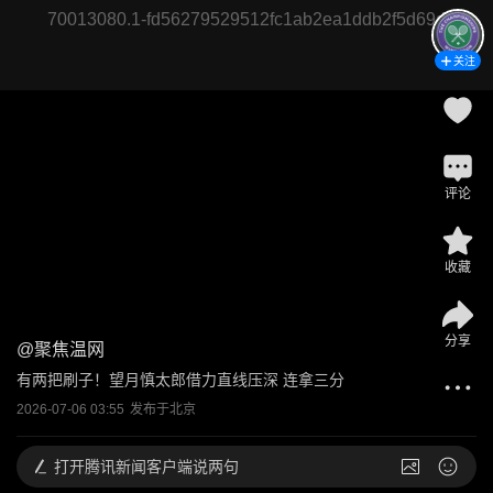
70013080.1-fd56279529512fc1ab2ea1ddb2f5d69d
关注
评论
收藏
分享
@
聚焦温网
有两把刷子！望月慎太郎借力直线压深 连拿三分
2026-07-06 03:55
发布于
北京
打开
腾讯新闻客户端说两句