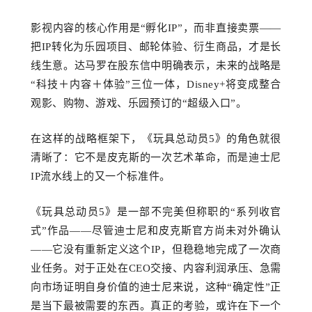
影视内容的核心作用是
“孵化IP”，而非直接卖票——
把IP转化为乐园项目、邮轮体验、衍生商品，才是长
线生意。达马罗在股东信中明确表示，未来的战略是
“科技＋内容＋体验”三位一体，Disney+将变成整合
观影、购物、游戏、乐园预订的“超级入口”。
在这样的战略框架下，《玩具总动员
5》的角色就很
清晰了：它不是皮克斯的一次艺术革命，而是迪士尼
IP流水线上的又一个标准件。
《玩具总动员
5》是一部不完美但称职的
“
系列收官
式
”作品
——
尽管迪士尼和皮克斯官方尚未对外确认
——它
没有重新定义这个
IP，但稳稳地完成了一次商
业任务。对于正处在CEO交接、内容利润承压、急需
向市场证明自身价值的迪士尼来说，这种
“
确定性
”正
是当下
最被需要
的东西。真正的考验，
或许在下一个