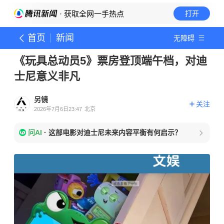
· 获取全网一手热点
打开
首页
新闻
无障碍
《玩具总动员5》票房登顶端午档，对迪
士尼意义非凡
另镜
关注
2026年7月6日23:47
北京
问AI
·
这部电影对迪士尼未来内容平衡有何启示？