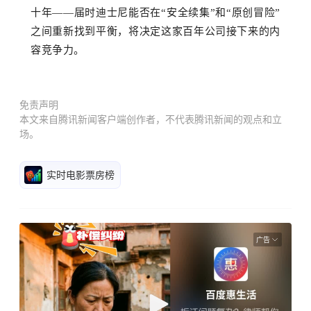
十年
——
届时迪士尼能否在
“
安全续集
”和
“
原创冒险
”
之间重新找到平衡，将决定这家百年公司接下来的内
容
竞争
力。
免责声明
本文来自腾讯新闻客户端创作者，不代表腾讯新闻的观点和立
场。
实时电影票房榜
广告