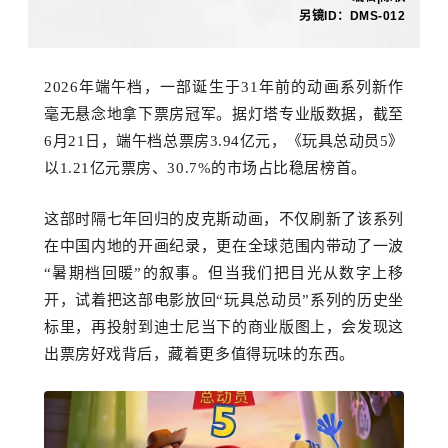
另镜ID：DMS-012
2026年端午档，一部诞生于31年前的动画系列新作
毫无悬念地拿下票房冠军。据灯塔专业版数据，截至
6月21日，端午档总票房3.9
4
亿元，《玩具总动员
5》
以1.2
1
亿元票房、
30.7%的市场占比稳居榜首
。
这部时隔七年回归的皮克斯动画，不仅刷新了
该
系列
在中国内地的开画纪录，更在全球范围内带动了一波
“暑期档回暖”的叙事。
但当我们把目光从
数字
上移
开，试着把这部电影放回
“玩具总动员”系列的
历史坐
标
里，再投射到迪士尼当下的商业版图上，会发现这
出票房好戏背后，藏着更多值得玩味的东西。