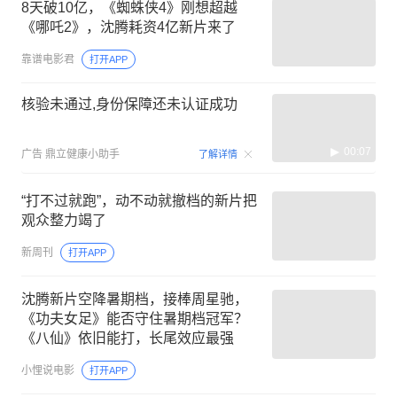
8天破10亿，《蜘蛛侠4》刚想超越
《哪吒2》，沈腾耗资4亿新片来了
靠谱电影君
打开APP
核验未通过,身份保障还未认证成功
00:07
广告
鼎立健康小助手
了解详情
“打不过就跑”，动不动就撤档的新片把
观众整力竭了
新周刊
打开APP
沈腾新片空降暑期档，接棒周星驰，
《功夫女足》能否守住暑期档冠军？
《八仙》依旧能打，长尾效应最强
小悝说电影
打开APP