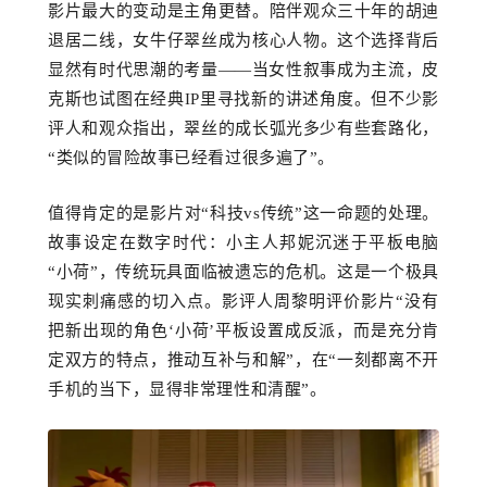
影片最大的变动是主角更替。陪伴观众三十年的胡迪
退居二线，女牛仔翠丝成为核心人物。这个选择背后
显然有时代思潮的考量
——当女性叙事成为主流，皮
克斯也试图在经典IP里寻找新的讲述角度。但
不少
影
评人
和观众
指出，翠丝的成长弧光多少有些
套路化
，
“
类
似的冒险故事已经看过很多遍了
”。
值得
肯定
的是影片对
“科技vs传统”这一命题的处理。
故事设定在数字时代：小主人邦妮沉迷
于
平板电脑
“小荷”，传统玩具面临被遗忘的危机。这是一个极具
现实刺痛感的切入点。影评人周黎明评价影片“没有
把新出现的角色‘小荷’平板设置成反派，而是充分肯
定双方的特点，推动互补
与
和解
”，在“一刻都离不开
手机的当下，显得非常理性和清醒”。