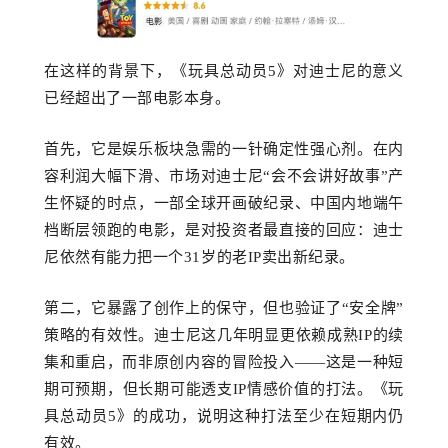
在这样的背景下
，《玩具总动员
5》
对迪士尼
的意义
已经超出了一部电影本身。
首先，
它是娱乐板块急需的一针确定性强心剂。在内
容利润大幅下滑、市场对迪士尼
“
会不会讲好故事
”产
生怀疑的时点，一部全球开画破纪录、中国内地端午
档断层领跑的电影，是对投资者最直接的回应：迪士
尼依然有能力把一个
31
岁的老
IP卖出新纪录。
第二，它暴露了创作上的保守
，
但也
验证了
“
安全牌
”
策略的有效性。迪士尼这几年明显更依赖成熟IP的续
集和重启，而非原创内容的冒险投入——这是一种短
期可预期
，
但长期可能透支
IP情感价值的打法。
《
玩
具总动员
5
》
的成功，说明这种打法至少在短期内仍
有效。