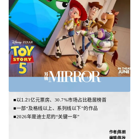
■
以1.2
1
亿元票房、
30.7%市场占比稳居榜首
■
一部“及格线以上、系列线以下”的作品
■
2026年是迪士尼的“关键一年”
作者|陈朗
编辑|陈秋