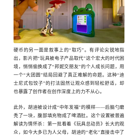
硬币的另一面是叙事上的
“取巧”。有评论尖锐地指
出，影片把“玩具被电子产品取代”这个宏大的时代困
境，悄悄偷换成了“邦妮交朋友”的个人成长问题，用
一个“大团圆”结局回避了真正难解的命题。这种“迪
士尼式包饺子”
的打法
固然让观众
感到轻松舒适
，却
也暴露了创作者在
创作深度上
的力不从心。
此外，胡迪被设计成
“中年发福”的模样——后脑勺磨
秃了一块，腹部填充物成
了
啤酒肚。这个设置被普遍
解读为情怀杀：第一批看着《
玩具总动员
》长大的观
众，如今大多已为人父母，胡迪的
“老化”直接击中了