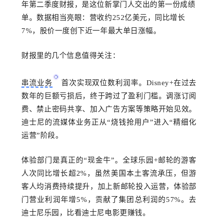
年第二季度财报，是这位新掌门人交出的第一份成绩
单。数据相当亮眼：营收
约
2
52
亿美元，同比增长
7%，股价一度创下近一年最大单日涨幅。
财报里的几个信息值得关注：
串流业务
首次实现双位数利润率。
Disney+在过去
数年的巨额亏损后，终于跨过了盈利门槛。调涨订阅
费、禁止密码共享、加入广告方案等策略开始见效。
迪士尼的流媒体业务正从“烧钱抢用户”进入“精细化
运营”阶段。
体验部门是真正的
“现金牛”。全球乐园+邮轮的游客
人次同比增长超2%，
虽然
美国本土客流承压，但游
客人均消费持续提升，加上新邮轮投入运营，体验部
门营业利润年增
5%，贡献了集团总利润的57%。去
迪士尼乐园，比看迪士尼电影更赚钱。