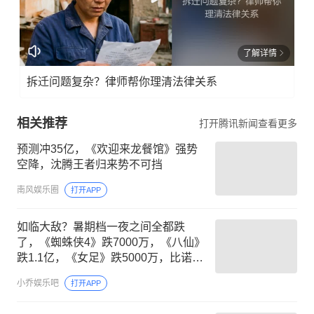
了解详情
拆迁问题复杂？律师帮你理清法律关系
相关推荐
打开腾讯新闻查看更多
预测冲35亿，《欢迎来龙餐馆》强势
空降，沈腾王者归来势不可挡
南风娱乐圈
打开APP
如临大敌？暑期档一夜之间全都跌
了，《蜘蛛侠4》跌7000万，《八仙》
跌1.1亿，《女足》跌5000万，比诺兰
号召力还猛的电影来了
小乔娱乐吧
打开APP