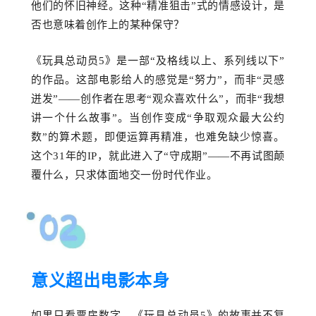
他们的怀旧神经。这种“精准狙击”式的情感设计，是
否也意味着创作上的某种保守？
《玩具总动员
5》是一部“及格线以上、系列线以下”
的作品。这部电影给人的感觉是“努力”，而非“灵感
迸发”——创作者在思考“观众喜欢什么”，而非“我想
讲一个什么故事”。当创作变成“争取观众最大公约
数”的算术题，即便运算再精准，也难免缺少惊喜。
这个31年的IP
，
就此
进入了
“守成期”——不再试图颠
覆什么，只求体面地
交
一
份
时代
作业
。
意义超出电影本身
如果只看票房数字，《玩具总动员
5》的故事并不复