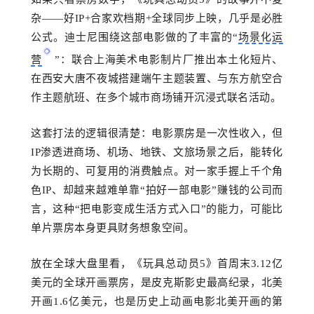
杂——好IP+合家欢档期+全球同步上映，几乎是必胜
公式。迪士尼围绕这部电影做的
了丰富的
“
场景化运
营
”：联合上海美术电影制片厂推出本土化短片、
在西安大唐不夜城搭建端午主题装置、与东方航空合
作主题航班、在多个城市商场铺开沉浸式联名活动。
这套打法的逻辑很清楚：电影票房是一次性收入，但
IP渗透进商场、机场、地铁、文旅场景之后，能转化
为长期的、可复用的消费触点。对一家手握上千个角
色IP、却越来越难单靠
“
拍好一部电影
”赚钱的公司而
言，这种
“
把电影变成生活方式入口
”的能力，可能比
单片票房本身更具财务想象空间。
放在全球大盘里看，《玩具总动员
5》首周末3.12亿
美元的全球开画票房，是皮克斯影史最高纪录，北美
开画1.6亿美元，也是历史上动画电影北美开画的第