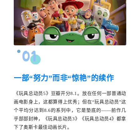
一部
“努力”而非“惊艳”的续作
《玩具总动员
5》豆瓣开分8.1。放在任何一部普通动
画电影身上，这都算得上优秀；但在“玩具总动员”这
个平均分
达到
8.6
的系列中，它是垫底的
——前作几
乎部部封神，《玩具总动员3》《玩具总动员4》都拿
下了奥斯卡最佳动画长片。