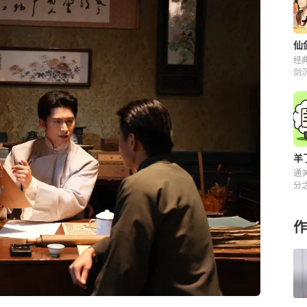
经
剑
解
羊
通
分之
来
作