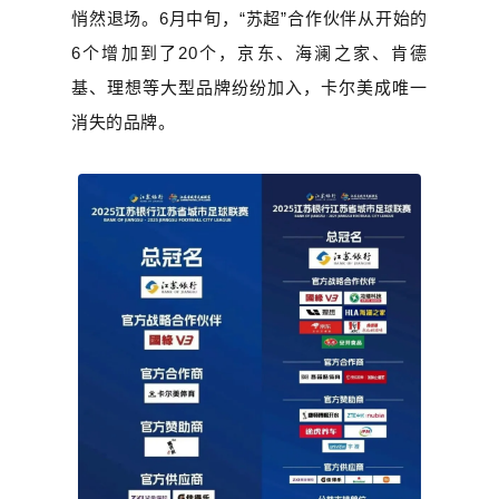
悄然退场。6月中旬，“苏超”合作伙伴从开始的
6个增加到了20个，京东、海澜之家、肯德
基、理想等大型品牌纷纷加入，卡尔美成唯一
消失的品牌。