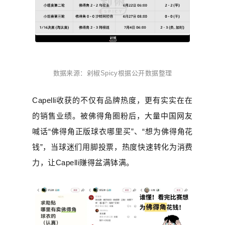
数据来源：剁椒Spicy根据公开数据整理
Capelli收获的不仅有品牌热度，更有实实在在
的销售业绩。被佛得角圈粉后，大量中国网友
喊话“佛得角正版球衣哪里买”、“想为佛得角花
钱”，当球迷们用脚投票，热度快速转化为消费
力，让Capelli赚得盆满钵满。