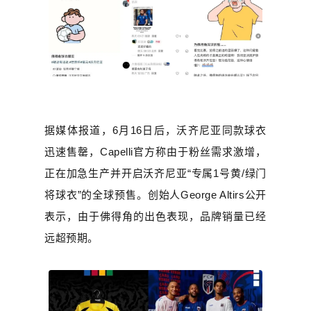
据媒体报道，6月16日后，沃齐尼亚同款球衣
迅速售罄，Capelli官方称由于粉丝需求激增，
正在加急生产并开启沃齐尼亚“专属1号黄/绿门
将球衣”的全球预售。创始人George Altirs公开
表示，由于佛得角的出色表现，品牌销量已经
远超预期。