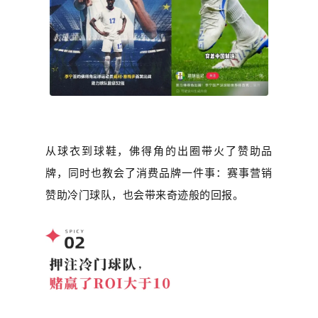
从球衣到球鞋，佛得角的出圈带火了赞助品
牌，同时也教会了消费品牌一件事：赛事营销
赞助冷门球队，也会带来奇迹般的回报。