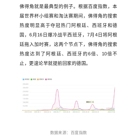
佛得角就是最典型的例子。根据百度指数，本
届世界杯小组赛和淘汰赛期间，佛得角的搜索
热度明显高于夺冠热门阿根廷、西班牙和德
国，6月16日爆冷战平西班牙，7月4日将阿根
廷拖入
加时赛
，这两个节点下，佛得角的搜索
热度达到了阿根廷、西班牙的6倍、10倍不
止，更遑论早就提前回家的德国。
数据来源：百度指数