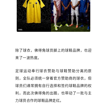
除了球衣，佛得角球员脚上的球鞋品牌，也迎
来了一波热度。
足球运动奉行球衣赞助与球鞋赞助分离的原
则，全队必须统一穿着官方赞助商的球衣，但
球员们通常拥有自行选择和签约球鞋品牌的权
利，而此次佛得角的出圈，也带动了一批与主
力球员合作的球鞋品牌走红。