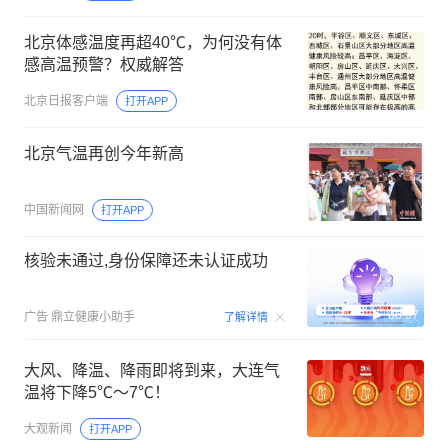
北京体感温度再超40℃，为何没有体
感高温预警？权威解答
北京日报客户端
打开APP
北京气温再创今年新高
中国新闻网
打开APP
核验未通过,身份保障还未认证成功
00:07
广告
鼎立健康小助手
了解详情
大风、降温、降雨即将到来，大连气
温将下降5℃～7℃！
大观新闻
打开APP