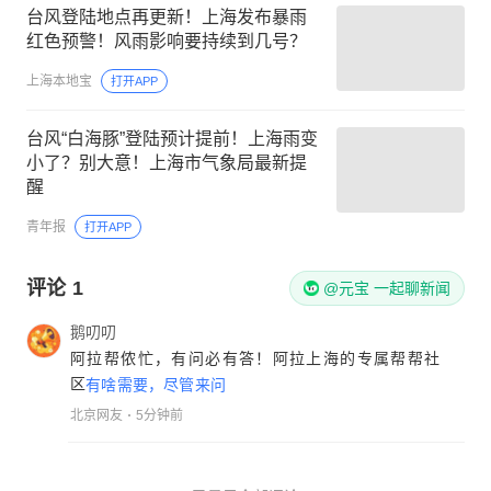
台风登陆地点再更新！上海发布暴雨
红色预警！风雨影响要持续到几号？
上海本地宝
打开APP
台风“白海豚”登陆预计提前！上海雨变
小了？别大意！上海市气象局最新提
醒
青年报
打开APP
评论
1
@元宝 一起聊新闻
鹅叨叨
阿拉帮侬忙，有问必有答！阿拉上海的专属帮帮社
区
有啥需要，尽管来问
北京网友
5分钟前