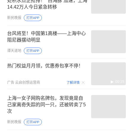
处积水点正抢排！ “白海豚”加速，上海
14.42万人今日紧急转移
新民晚报
打开APP
台风将至！中国第1高楼——上海中心
阻尼器摆动明显
谭天道地
打开APP
热门权益月月领，优惠券包享不停！
00:15
广告
云启创想运营商
了解详情
上海一女子网购名牌包，发现竟是自
己家离奇失踪的同一只，还被转卖了5
次
新民晚报
打开APP