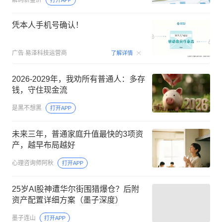
凭本人手机号确认！
00:09
广告
易泽科技运营商
了解详情
2026-2029年，我劝所有普通人：多存
钱，守住现金流
是黑不想黑
打开APP
未来三年，普通家庭升值最快的3项资
产，越早布局越好
心理咨询师阿秋
打开APP
25岁AI股神遭华尔街围猎爆仓？后附
资产配置详细方案（墨子深度）
墨子连山
打开APP