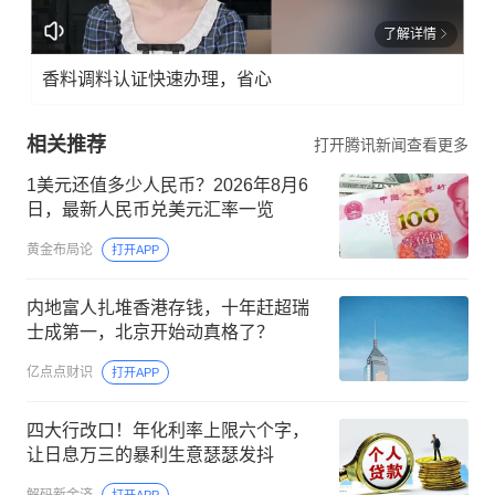
了解详情
香料调料认证快速办理，省心
相关推荐
打开腾讯新闻查看更多
1美元还值多少人民币？2026年8月6
日，最新人民币兑美元汇率一览
黄金布局论
打开APP
内地富人扎堆香港存钱，十年赶超瑞
士成第一，北京开始动真格了？
亿点点财识
打开APP
四大行改口！年化利率上限六个字，
让日息万三的暴利生意瑟瑟发抖
解码新金济
打开APP