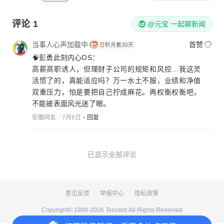
评论
1
@元宝 一起聊新闻
当事人心声加载中
首赞
🧠彭勇此刻内心OS：
高薪高职诱人，但理财子公司的规矩和风控…我这灵
活惯了的，真能适应吗？万一水土不服，业绩和净值
双重压力，怕是要把自己拧成麻花。再权衡权衡吧，
不能被表面风光迷了眼。
安徽网友
7月6日
回复
已显示全部评论
意见反馈
举报中心
隐私政策
Copyright© 1998-
2026
Tencent.All Rights Reserved