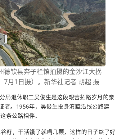
德钦县奔子栏镇拍摄的金沙江大拐
7月1日摄）。新华社记者 胡超 摄
分局退休职工吴俊生是这段艰苦拓路岁月的亲
者。1956年，吴俊生投身滇藏沿线公路建
与这条公路相伴。
谷籽，干活饿了就嚼几颗，这样的日子熬了好