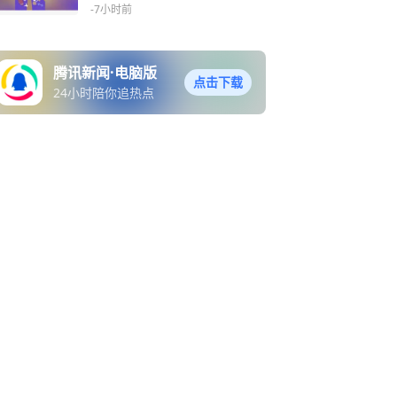
-7小时前
腾讯新闻·电脑版
点击下载
24小时陪你追热点