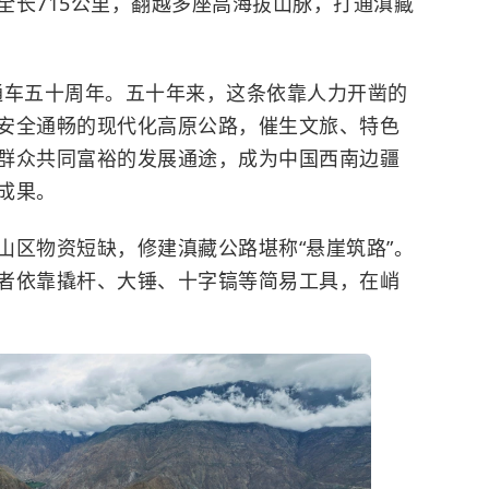
全长715公里，翻越多座高海拔山脉，打通滇藏
通车五十周年。五十年来，这条依靠人力开凿的
安全通畅的现代化高原公路，催生文旅、特色
群众共同富裕的发展通途，成为中国西南边疆
成果。
区物资短缺，修建滇藏公路堪称“悬崖筑路”。
者依靠撬杆、大锤、十字镐等简易工具，在峭