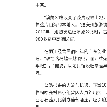
丰富。
“滇藏公路改变了整片边疆山地，
护这片山海的本地人。”迪庆州旅游
2012年，她初次途经滇藏公路时
980多家中高端民宿。
在丽江经营民宿四年的广东创业者
遇。“现在路况越来越顺畅，丽江往
年增加。”他说，以前民宿淡旺季差
流。
公路带来的人流与机遇，正激活乡
栏镇哈充村民小组曾因人员外出务工、
业者石茜到此创办葡萄酒庄，吸引酿
机。