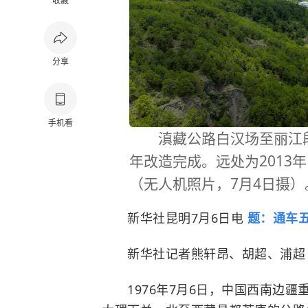
收藏
分享
手机看
滇藏公路白汉场至丽江段一景
年改造完成。远处为2013
（无人机照片，7月4日摄）
新华社昆明7月6日电
题：通车
新华社记者熊轩昂、胡超、浦超
1976年7月6日，中国西南边疆