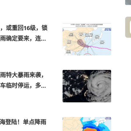
，或重回16级，锁
雨确定要来，连下
暴雨特大暴雨来袭，
车临时停运，多个
沿海登陆！单点降雨