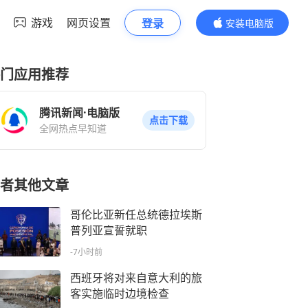
游戏
网页设置
登录
安装电脑版
内容更精彩
门应用推荐
腾讯新闻·电脑版
点击下载
全网热点早知道
者其他文章
哥伦比亚新任总统德拉埃斯
普列亚宣誓就职
-7小时前
西班牙将对来自意大利的旅
客实施临时边境检查