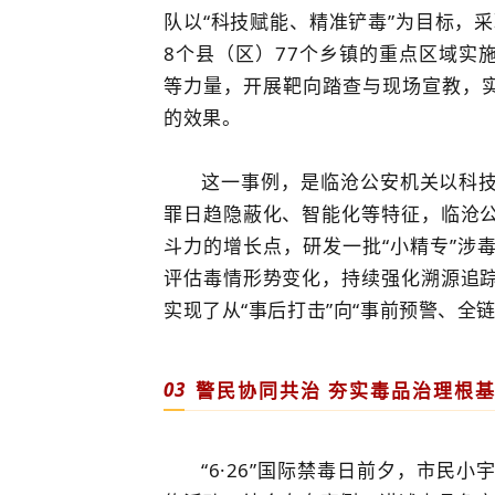
队以“科技赋能、精准铲毒”为目标，采
8个县（区）77个乡镇的重点区域实
等力量，开展靶向踏查与现场宣教，实
的效果。
这一事例，是临沧公安机关以科
罪日趋隐蔽化、智能化等特征，临沧
斗力的增长点，研发一批“小精专”涉
评估毒情形势变化，持续强化溯源追
实现了从“事后打击”向“事前预警、全
03
警民协同共治 夯实毒品治理根
“6·26”国际禁毒日前夕，市民