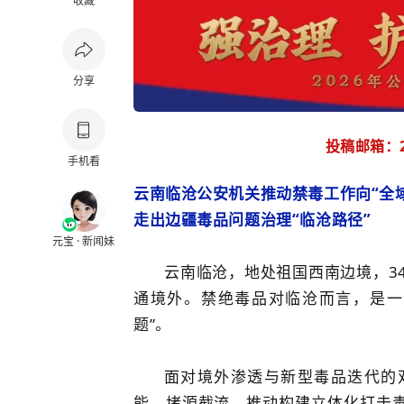
收藏
分享
投稿邮箱：28
手机看
云南临沧公安机关推动禁毒工作向“全
走出边疆毒品问题治理“临沧路径”
元宝 · 新闻妹
云南临沧，地处祖国西南边境，3
通境外。禁绝毒品对临沧而言，是一
题”。
面对境外渗透与新型毒品迭代的
能、堵源截流，推动构建‌立体化打击