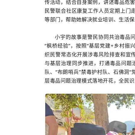
传活动，结合自身案例，讲述毒品危害
民警联合社区康复工作人员定期上门
等部门，帮助她解决就业培训、生活保
小宇的故事是警民协同共治毒品
“枫桥经验”，按照“基层党建+乡村振
织民警常态化开展涉毒风险排查和宣
与基层治理同步推进，打通毒品问题治
队、“布朗哨兵”禁毒护村队、石佛洞“
层毒品问题治理模式落地开花，全民识