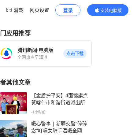
游戏
网页设置
登录
安装电脑版
内容更精彩
门应用推荐
腾讯新闻·电脑版
点击下载
全网热点早知道
者其他文章
【金盾护平安】4面锦旗点
赞喀什市和谐街道派出所
-1小时前
暖心警事 | 新疆交警“碎碎
念”叮嘱女骑手温暖全网