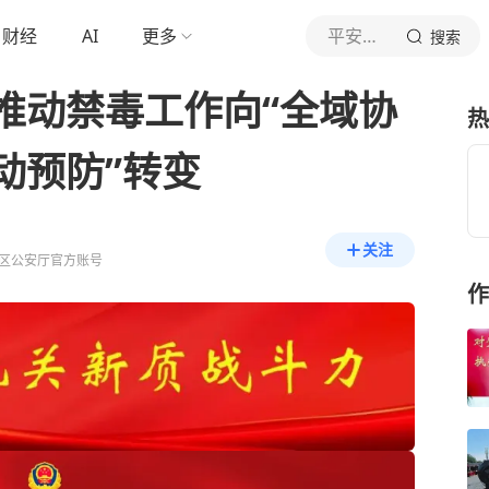
财经
AI
更多
平安天山
搜索
推动禁毒工作向“全域协
热
动预防”转变
关注
区公安厅官方账号
作