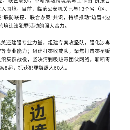
控、联查联办，不断推动跨境禁毒工作由“执法合
进入国境。目前，临沧公安机关已与13个省（区、
“联防联控、联合办案”共识，持续推动“边管+边
打跨境违法犯罪活动的强大合力。
机关还建强专业力量，组建专案攻坚队，强化涉毒
作等专业能力；组建打零收戒队，聚焦打击零星贩
组织集群战役，坚决清剿吸贩毒团伙网络，斩断毒
案8起，抓获
犯罪嫌疑人
60人。