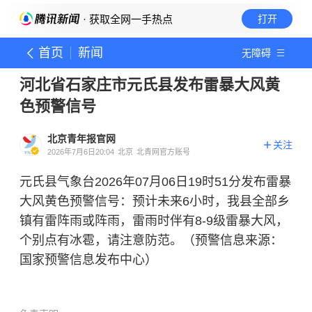
· 获取全网一手热点
打开
首页
新闻
无障碍
河北省石家庄市元氏县发布雷暴大风黄
色预警信号
北京青年报官网
关注
2026年7月6日20:04
北京
北青网官方账号
元氏县气象台2026年07月06日19时51分发布雷暴
大风黄色预警信号：预计未来6小时，我县全部乡
镇有雷阵雨或阵雨，雷雨时伴有8-9级雷暴大风，
个别点有冰雹，请注意防范。（预警信息来源：
国家预警信息发布中心）