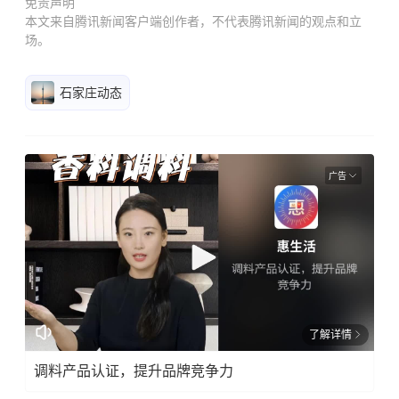
免责声明
本文来自腾讯新闻客户端创作者，不代表腾讯新闻的观点和立
场。
石家庄动态
广告
了解详情
调料产品认证，提升品牌竞争力