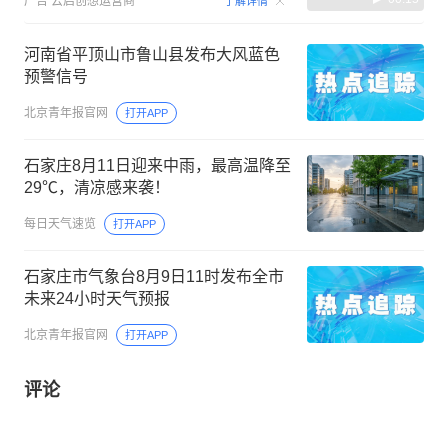
广告
云启创想运营商
了解详情
河南省平顶山市鲁山县发布大风蓝色
预警信号
北京青年报官网
打开APP
石家庄8月11日迎来中雨，最高温降至
29℃，清凉感来袭！
每日天气速览
打开APP
石家庄市气象台8月9日11时发布全市
未来24小时天气预报
北京青年报官网
打开APP
评论