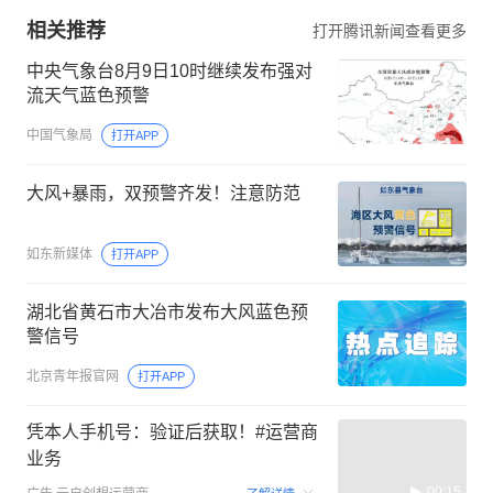
相关推荐
打开腾讯新闻查看更多
中央气象台8月9日10时继续发布强对
流天气蓝色预警
中国气象局
打开APP
大风+暴雨，双预警齐发！注意防范
如东新媒体
打开APP
湖北省黄石市大冶市发布大风蓝色预
警信号
北京青年报官网
打开APP
凭本人手机号：验证后获取！#运营商
业务
00:15