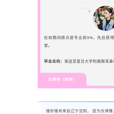
在校期间绩点居专业前8%，先后获
誉。
毕业去向：
保送至
复旦大学附属眼耳鼻
孔维肖（妹妹）
维妙维肖
来自辽宁沈阳， 因为长得像