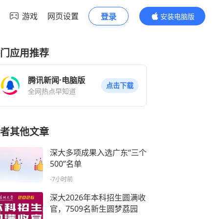
游戏
网页设置
登录
安装电脑版
内容更精彩
门应用推荐
腾讯新闻·电脑版
点击下载
全网热点早知道
者其他文章
深大多项成果入选广东“三个
500”名单
-7小时前
深大2026年本科招生圆满收
官，7509名新生圆梦荔园