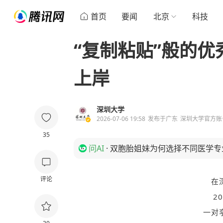
首页
要闻
北京
科技
“复制粘贴”般的
上岸
深圳大学
2026-07-06 19:58
发布于
广东
深圳大学官方账
35
问AI
·
双胞胎姐妹为何选择不同医学专
评论
在
2
一对