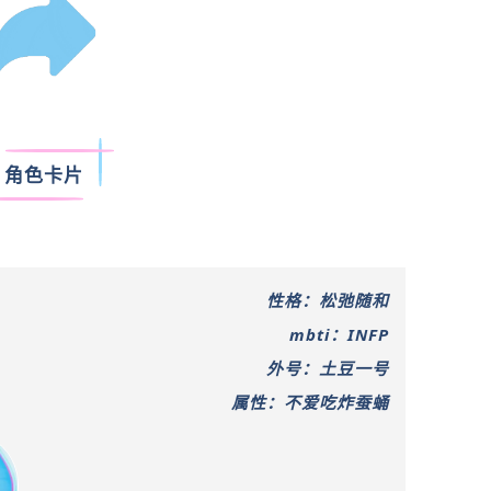
角色卡片
性格：松弛随和
mbti：INFP
外号：土豆一号
属性：不爱吃炸蚕蛹