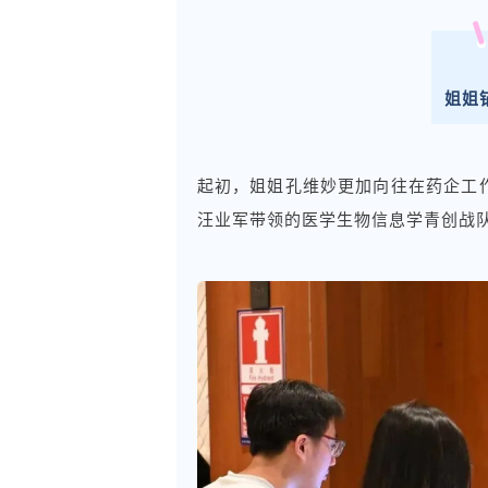
姐姐
起初，姐姐孔维妙更加向往在药企工
汪业军带领的医学生物信息学青创战