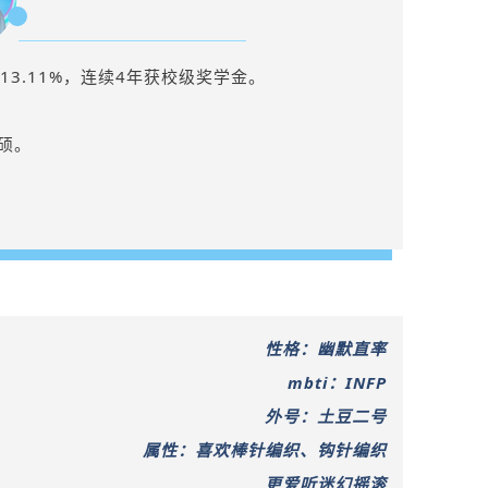
名13.11%，连续4年获校级奖学金。
硕。
性格：幽默直率
mbti：INFP
外号：土豆二号
属性：喜欢棒针编织、钩针编织
更爱听迷幻摇滚