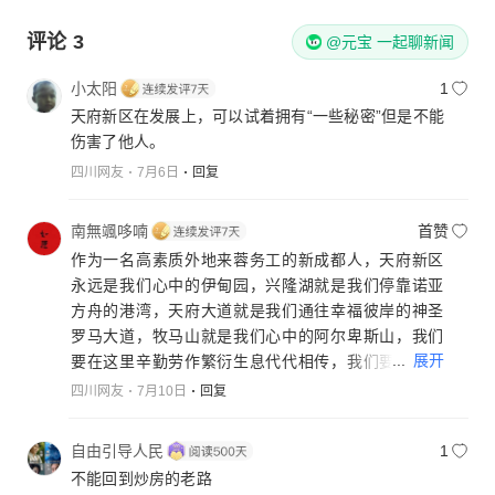
评论
3
@元宝 一起聊新闻
小太阳
1
天府新区在发展上，可以试着拥有“一些秘密”但是不能
伤害了他人。
四川网友
7月6日
回复
南無颯哆喃
首赞
作为一名高素质外地来蓉务工的新成都人，天府新区
永远是我们心中的伊甸园，兴隆湖就是我们停靠诺亚
方舟的港湾，天府大道就是我们通往幸福彼岸的神圣
罗马大道，牧马山就是我们心中的阿尔卑斯山，我们
...
展开
要在这里辛勤劳作繁衍生息代代相传，我们要响应号
召——举全川之力发展天府新区，为成都的发展贡献
四川网友
7月10日
回复
我们自己的生命，我们要表决心，树信心，立雄心！
成都的未来由我们主宰！以前你们瞧不起我们现在你
自由引导人民
1
们高攀不起我们，我们不卑不亢昂首挺胸往前走！我
不能回到炒房的老路
们感谢昨天珍惜今天拥抱明天，我自豪我骄傲