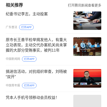
相关推荐
打开腾讯新闻查看更多
纪委书记李志，主动投案
广东普法
打开APP
原市长王善平检举揭发他人，有重大
立功表现，主动交代办案机关尚未掌
握的大部分受贿事实，被判11年
中国新闻网
打开APP
搞迷信活动，对抗组织审查，刘旸被
“双开”
中国青年报
打开APP
凭本人手机号领移动会员权益！