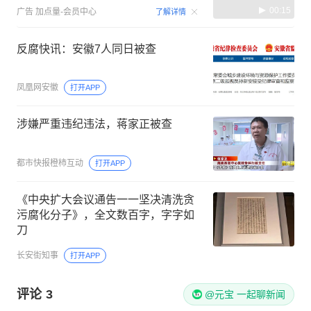
00:15
广告
加点量-会员中心
了解详情
反腐快讯：安徽7人同日被查
凤凰网安徽
打开APP
涉嫌严重违纪违法，蒋家正被查
都市快报橙柿互动
打开APP
《中央扩大会议通告一一坚决清洗贪
污腐化分子》，全文数百字，字字如
刀
长安街知事
打开APP
评论
3
@元宝 一起聊新闻