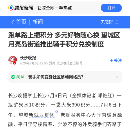
· 获取全网一手热点
打开
首页
新闻
无障碍
跑单路上攒积分 多元好物随心换 望城区
月亮岛街道推出骑手积分兑换制度
长沙晚报
关注
2026年7月6日19:55
湖南
长沙晚报官方账号
问AI
·
骑手如何变身社区移动网格员？
长沙晚报掌上长沙7月6日讯（全媒体记者 邓艳红）一
瓶矿泉水10积分，一袋大米390积分……7月6日下
午，望城
新就业群体
党群服务中心大厅内暖意融
融，平日里穿梭街巷、奔波不停的外卖骑手们齐聚于