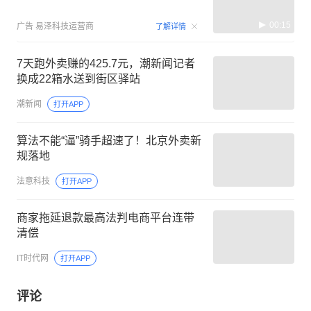
00:15
广告
易泽科技运营商
了解详情
7天跑外卖赚的425.7元，潮新闻记者
换成22箱水送到街区驿站
潮新闻
打开APP
算法不能“逼”骑手超速了！北京外卖新
规落地
法意科技
打开APP
商家拖延退款最高法判电商平台连带
清偿
IT时代网
打开APP
评论