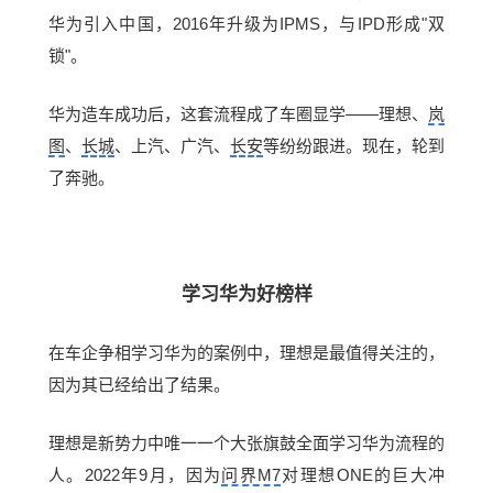
华为引入中国，2016年升级为IPMS，与IPD形成"双
锁"。
华为造车成功后，这套流程成了车圈显学——理想、
岚
图
、
长城
、上汽、广汽、
长安
等纷纷跟进。现在，轮到
了奔驰。
学习华为好榜样
在车企争相学习华为的案例中，理想是最值得关注的，
因为其已经给出了结果。
理想是新势力中唯一一个大张旗鼓全面学习华为流程的
人。2022年9月，因为
问界M7
对
理想ONE
的巨大冲