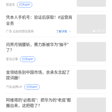
智选车
打开APP
凭本人手机号：验证后获取！#运营商
业务
00:15
广告
云启创想运营商
了解详情
问界月销腰斩，赛力斯被华为“抽干”
了？
星岛记事
打开APP
金领结告别中国市场，余承东念起了
提词器！
汽车品牌UP
打开APP
阿维塔的“必胜局”：把华为的“老底”都
搬出来，这把稳了？