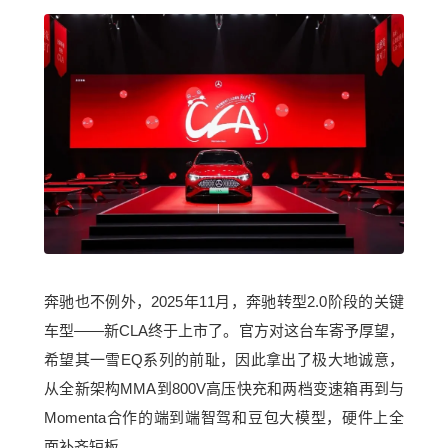
奔驰也不例外，2025年11月，奔驰转型2.0阶段的关键
车型——新CLA终于上市了。官方对这台车寄予厚望，
希望其一雪EQ系列的前耻，因此拿出了极大地诚意，
从全新架构MMA到800V高压快充和两档变速箱再到与
Momenta合作的端到端智驾和豆包大模型，硬件上全
面补齐短板。