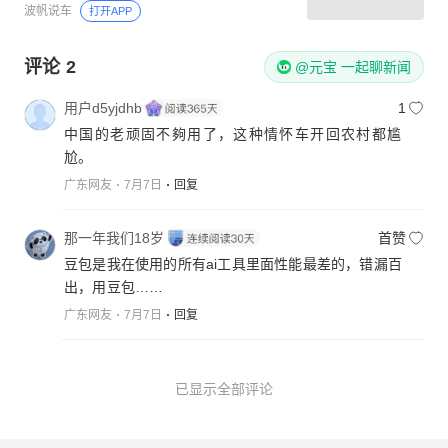
波帆说车
打开APP
评论
2
@元宝 一起聊新闻
用户d5yjdhb
1
中国的老顽固不夠用了，这种情怀车开回农村都尴
尬。
广东网友
7月7日
回复
那一年我们18岁
首赞
豆包是我在使用的所有ai工具里面性能最差的，错漏百
出，用豆包……
广东网友
7月7日
回复
已显示全部评论