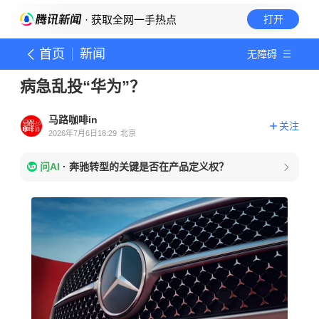
· 获取全网一手热点
打开
首页
新闻
无障碍
病急乱投“华为”？
马路咖啡in
关注
2026年7月6日18:29
北京
问AI
·
奔驰转型的关键是否在产品定义权？