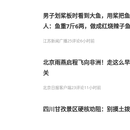
男子划桨板时看到大鱼，用桨把鱼
人：鱼重7斤6两，做成红烧辣子
江苏新闻广播
25评论
6小时前
北京雨燕启程飞向非洲！走这么早
关
北京日报客户端
23评论
11小时前
四川甘孜景区硬核劝阻：别摸土