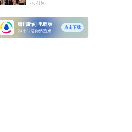
探访活动
-7小时前
腾讯新闻·电脑版
点击下载
24小时陪你追热点