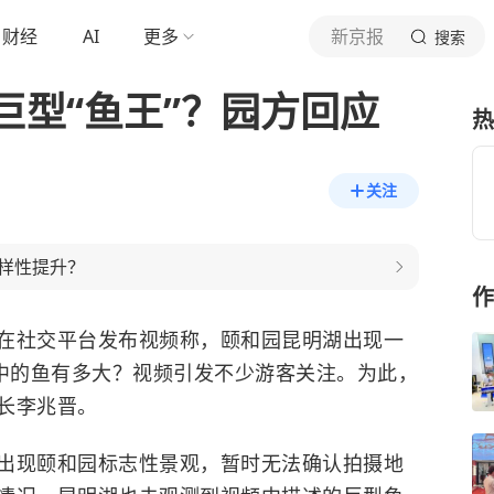
财经
AI
更多
新京报
搜索
巨型“鱼王”？园方回应
热
关注
样性提升？
作
在社交平台发布视频称，颐和园昆明湖出现一
湖中的鱼有多大？视频引发不少游客关注。为此，
长李兆晋。
出现颐和园标志性景观，暂时无法确认拍摄地