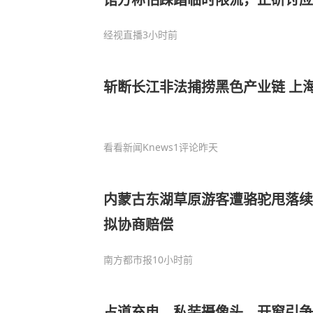
理存瑕疵，建议分设独立排队通道
经视直播
3小时前
斩断长江非法捕捞黑色产业链 上海
看看新闻Knews
1评论
昨天
内蒙古东湖草原游客遭骆驼甩落续
拟协商赔偿
南方都市报
10小时前
占道充电、私装摄像头、开窗引争