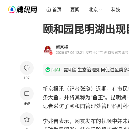
首页
要闻
北京
科技
颐和园昆明湖出现
新京报
2026-07-06 12:21
发布于
北京
新京报官方账号
问AI
·
昆明湖生态治理如何促进鱼类多
107
新京报讯（记者张璐）近期，有市民
条大鱼，并将其称为“鱼王”。昆明
评论
记者采访了
颐和园
管理处管理科副科
李兆晋表示，网友发布的视频中并未