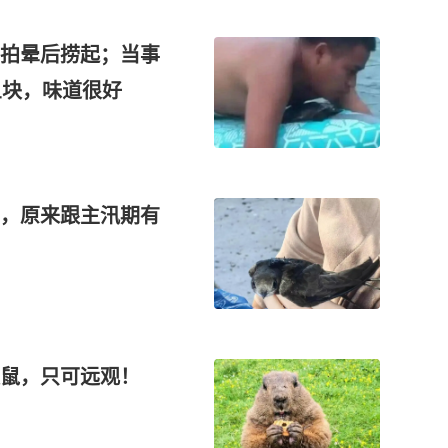
拍晕后捞起；当事
鱼块，味道很好
，原来跟主汛期有
拨鼠，只可远观！