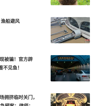
 渔船避风
发现被骗！官方辟
看不见鱼！
现场拥挤临时关门，
急预案；律师：管