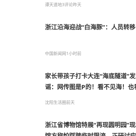
谭天道地
3评论
昨天
浙江沿海迎战“白海豚”：人员转移
中国新闻网
1小时前
家长带孩子打卡大连“海底隧道”
谣：网传图是P的！看不见海！也
沈阳生活圈
前天
浙江省博物馆特展“再现圆明园”
馆方称怕踩踏临时限流，正研讨应