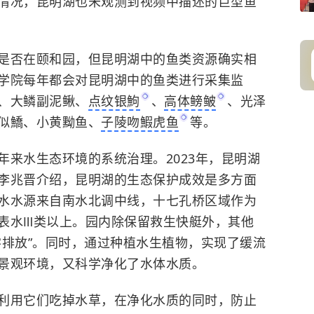
情况，昆明湖也未观测到视频中描述的巨型鱼
是否在颐和园，但昆明湖中的鱼类资源确实相
学院每年都会对昆明湖中的鱼类进行采集监
、大鳞副泥鳅、
点纹银鮈
、
高体鳑鲏
、光泽
似鱎、小黄黝鱼、
子陵吻鰕虎鱼
等。
年来水生态环境的系统治理。2023年，昆明湖
李兆晋介绍，昆明湖的生态保护成效是多方面
水水源来自南水北调中线，
十七孔桥
区域作为
表水Ⅲ类以上。园内除保留救生快艇外，其他
零排放”。同时，通过种植水生植物，实现了缓流
景观环境，又科学净化了水体水质。
利用它们吃掉水草，在净化水质的同时，防止