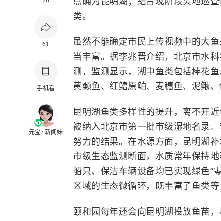
点确为
昆明湖
；结合现阶段实地巡查
26
类。
虽然不能确定市民上传视频中的大鱼
61
当丰富。据李兆晋介绍，北京市水科
测，监测显示，湖中鱼类包括
棒花鱼
黄颡鱼、红鳍原鲌、麦穗鱼、泥鳅、
手机看
昆明湖鱼类多样性的提升，离不开近
被纳入北京市第一批市级湿地名录。
元宝 · 新闻妹
努力的结果。在水源方面，昆明湖补
市级生态监测断面，水质常年保持地
船只、保洁车辆设备均已实现绿色“
区域的生态微循环，既丰富了鱼类等
颐和园每年还会向昆明湖投放鱼苗，