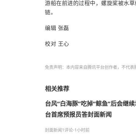
游船在前进的过程中，螺旋桨被水草
链。
编辑 张磊
校对 王心
免责声明：本内容来自腾讯平台创作者，不代表
相关推荐
台风“白海豚”吃掉“鲸鱼”后会继
台首席预报员答封面新闻
封面新闻
1评论
-1小时前