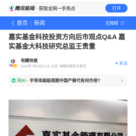
· 获取全网一手热点
打开
首页
新闻
无障碍
嘉实基金科技投资方向后市观点Q&A 嘉
实基金大科技研究总监王贵重
电鳗快报
关注
2026年7月6日12:16
北京
电鳗快报官方账号
问AI
·
半导体超级周期中国产替代有何作用?