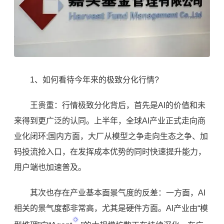
1、如何看待今年来的极致分化行情?
王贵重：行情极致分化背后，首先是AI的价值和未
来得到更广泛的认同。上半年，全球AI产业正式走向商
业化闭环;国内方面，大厂从模型之争走向生态之争、加
码投流抢入口，在发挥成本优势的同时快速提升能力，
用户端也加速普及。
其次也存在产业基本面景气度的反差：一方面，AI
相关的景气度都非常高，尤其是硬件方面。AI产业由“模