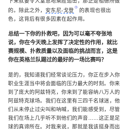
下来就要令人窒息地乘胜追击，那正是祖德所做
的。除此之外，
安东尼-戈登
的表现也很出
色，这背后有很多因素在起作用。
总结一下你的扑救吧，因为可以毫不夸张地
说，你在今天晚上发挥了决定性的作用，就比
赛规模、扑救质量以及面临的挑战而言，这是
你在英格兰队踢过的最好的一场比赛吗？
是的，我知道我们经常谈论压力，你正在步入你
职业生涯当中将会面临的压力最大的时刻。你来
到了庞大的阿兹特克，你来到了能容纳八万人的
阿兹特克球场。我们在这里有三四千名球迷，他
们从未停止过尖叫和呐喊，我们能感受到，尽管
我们在场上几乎听不到他们的声音……这正是足
球的真谛所在。对我来说，那就是我该挺身而出