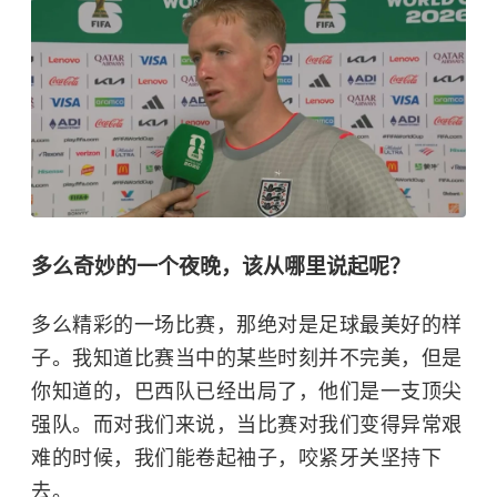
多么奇妙的一个夜晚，该从哪里说起呢？
多么精彩的一场比赛，那绝对是足球最美好的样
子。我知道比赛当中的某些时刻并不完美，但是
你知道的，巴西队已经出局了，他们是一支顶尖
强队。而对我们来说，当比赛对我们变得异常艰
难的时候，我们能卷起袖子，咬紧牙关坚持下
去。