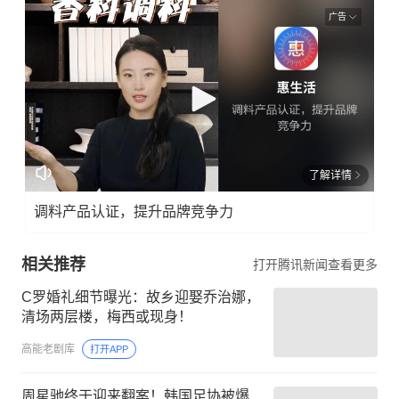
广告
了解详情
调料产品认证，提升品牌竞争力
相关推荐
打开腾讯新闻查看更多
C罗婚礼细节曝光：故乡迎娶乔治娜，
清场两层楼，梅西或现身！
高能老剧库
打开APP
周星驰终于迎来翻案！韩国足协被爆