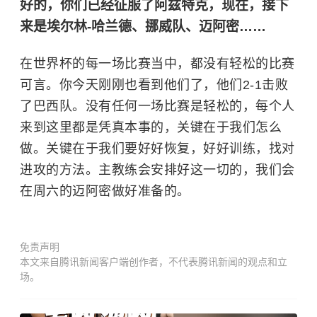
好的，你们已经征服了阿兹特克，现在，接下
来是埃尔林-哈兰德、挪威队、迈阿密……
在世界杯的每一场比赛当中，都没有轻松的比赛
可言。你今天刚刚也看到他们了，他们2-1击败
了巴西队。没有任何一场比赛是轻松的，每个人
来到这里都是凭真本事的，关键在于我们怎么
做。关键在于我们要好好恢复，好好训练，找对
进攻的方法。主教练会安排好这一切的，我们会
在周六的迈阿密做好准备的。
免责声明
本文来自腾讯新闻客户端创作者，不代表腾讯新闻的观点和立
场。