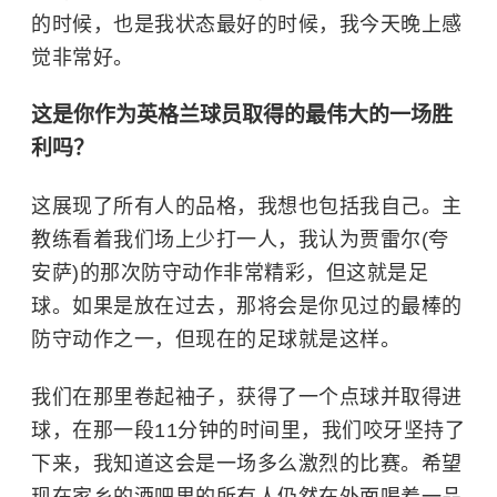
的时候，也是我状态最好的时候，我今天晚上感
觉非常好。
这是你作为英格兰球员取得的最伟大的一场胜
利吗？
这展现了所有人的品格，我想也包括我自己。主
教练看着我们场上少打一人，我认为贾雷尔(夸
安萨)的那次
防守
动作非常精彩，但这就是足
球。如果是放在过去，那将会是你见过的最棒的
防守动作之一，但现在的足球就是这样。
我们在那里卷起袖子，获得了一个点球并取得进
球，在那一段11分钟的时间里，我们咬牙坚持了
下来，我知道这会是一场多么激烈的比赛。希望
现在家乡的酒吧里的所有人仍然在外面喝着一品