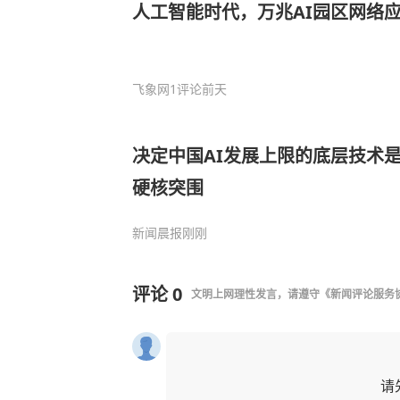
人工智能时代，万兆AI园区网络
飞象网
1评论
前天
决定中国AI发展上限的底层技术是
硬核突围
新闻晨报
刚刚
评论
0
文明上网理性发言，请遵守
《新闻评论服务
请