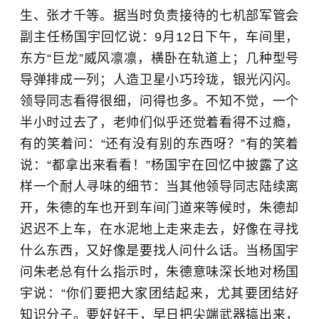
生、张才千等。据当时负责接待的七机部军管会
副主任杨国宇回忆说：9月12日下午，车间里，
东方“巨龙”威风凛凛，横卧在轨道上；几种型号
导弹排成一列；人造卫星小巧玲珑，银光闪闪。
领导同志看得很细，问得也多。不知不觉，一个
半小时过去了，老帅们似乎还觉着看得不过瘾，
有的笑着问：“还有没有别的东西呀？”有的笑着
说：“都拿出来看看！”杨国宇在回忆中披露了这
样一个耐人寻味的细节：当其他领导同志陆续离
开，朱德的车也开到车间门道来等候时，朱德却
迟迟不上车，在水泥地上走来走去，好像在寻找
什么东西，又好像是要找人问什么话。当杨国宇
问朱老总有什么指示时，朱德意味深长地对杨国
宇说：“你们要把大家团结起来，尤其要团结好
知识分子。要好好干，早日把尖端武器搞出来，