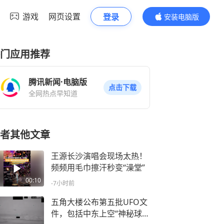
游戏
网页设置
登录
安装电脑版
内容更精彩
门应用推荐
腾讯新闻·电脑版
点击下载
全网热点早知道
者其他文章
王源长沙演唱会现场太热！
频频用毛巾擦汗秒变“澡堂”
00:10
-7小时前
五角大楼公布第五批UFO文
件，包括中东上空“神秘球