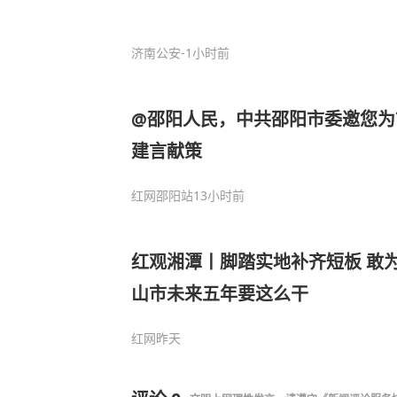
济南公安
-1小时前
@邵阳人民，中共邵阳市委邀您为
建言献策
红网邵阳站
13小时前
红观湘潭丨脚踏实地补齐短板 敢为
山市未来五年要这么干
红网
昨天