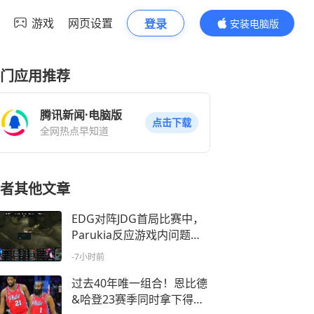
游戏
网页设置
登录
安装电脑版
内容更精彩
门应用推荐
腾讯新闻·电脑版
点击下载
全网热点早知道
者其他文章
EDG对阵JDG首局比赛中，
Parukia反应游戏内问题比
赛暂停
-7小时前
过去40年唯一组合！恩比德
&哈登23赛季同时拿下得分