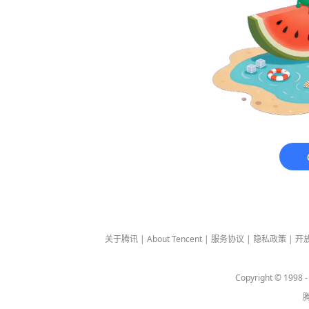
关于腾讯
|
About Tencent
|
服务协议
|
隐私政策
|
开
Copyright © 1998 