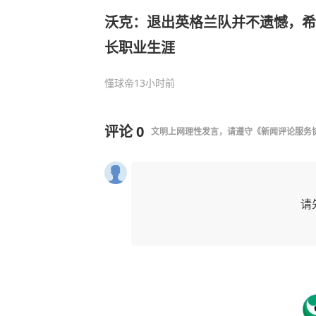
沃克：退出英格兰队并不遗憾，希
长职业生涯
懂球帝
13小时前
评论
0
文明上网理性发言，请遵守
《新闻评论服务
请