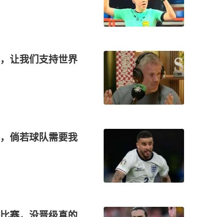
，让我们支持世界
，倘若球队需要我
比赛，没晋级真的