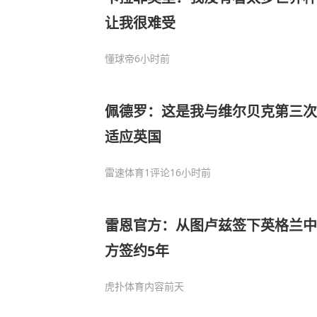
让我很难受
懂球帝
6小时前
佩德罗：这是我与维尔贝克第三次
适应英国
雷速体育
1评论
16小时前
雷恩官方：从图卢兹签下英格兰中
方签约5年
虎扑体育内容
前天