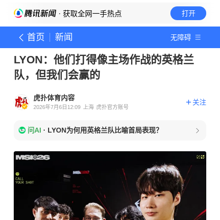
· 获取全网一手热点
打开
首页
新闻
无障碍
LYON：他们打得像主场作战的英格兰
队，但我们会赢的
虎扑体育内容
关注
2026年7月6日12:09
上海
虎扑官方账号
问AI
·
LYON为何用英格兰队比喻首局表现？