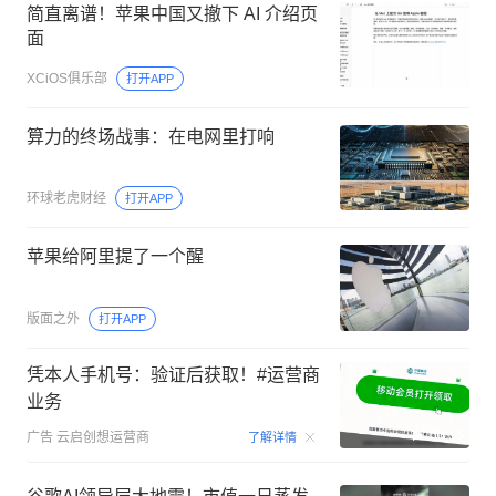
简直离谱！苹果中国又撤下 AI 介绍页
面
XCiOS俱乐部
打开APP
算力的终场战事：在电网里打响
环球老虎财经
打开APP
苹果给阿里提了一个醒
版面之外
打开APP
凭本人手机号：验证后获取！#运营商
业务
00:15
广告
云启创想运营商
了解详情