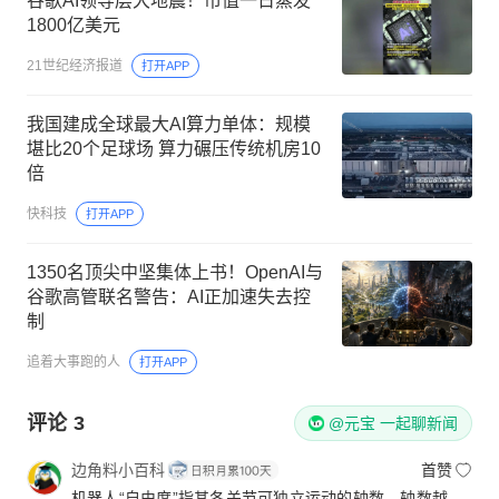
谷歌AI领导层大地震！市值一日蒸发
1800亿美元
21世纪经济报道
打开APP
我国建成全球最大AI算力单体：规模
堪比20个足球场 算力碾压传统机房10
倍
快科技
打开APP
1350名顶尖中坚集体上书！OpenAI与
谷歌高管联名警告：AI正加速失去控
制
追着大事跑的人
打开APP
评论
3
@元宝 一起聊新闻
边角料小百科
首赞
机器人“自由度”指其各关节可独立运动的轴数，轴数越