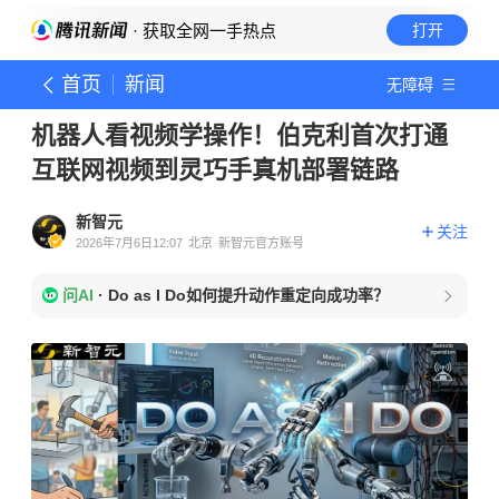
· 获取全网一手热点
打开
首页
新闻
无障碍
机器人看视频学操作！伯克利首次打通
互联网视频到灵巧手真机部署链路
新智元
关注
2026年7月6日12:07
北京
新智元官方账号
问AI
·
Do as I Do如何提升动作重定向成功率？