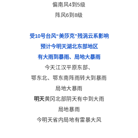
偏南风4到5级
阵风6到8级
受10号台风“美莎克”残涡云系影响
预计今明天湖北东部地区
有大雨到暴雨、局地大暴雨
今天
江汉平原
东
部、
鄂东北、
鄂东南阵雨转大到暴雨
局地大暴雨
明天
黄冈北部
阴天有中到大雨
局地暴雨
今明天省内局地有雷暴大风