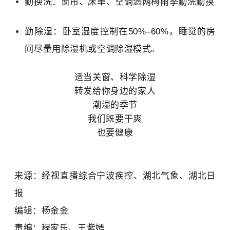
勤换洗：
窗帘、床单、空调滤网梅雨季勤洗勤换
勤除湿：
卧室湿度控制在50%–60%，睡觉的房
间尽量用除湿机或空调除湿模式。
适当关窗、科学除湿
转发给你身边的家人
潮湿的季节
我们既要干爽
也要健康
来源：经视直播综合宁波疾控、湖北气象、湖北日
报
编辑：杨金金
责编：程家乐、王紫嫣