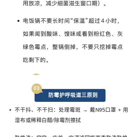
0
3
防霉护呼吸道三原则
不干抖、不干扫：
处理霉斑 → 戴N95口罩 + 用
湿布或稀释白醋/除霉剂擦拭