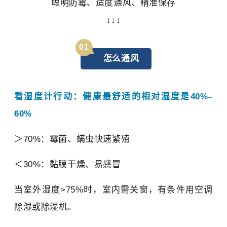
聪明防霉、适度通风、精准保存
↓↓↓
01
怎么通风
看湿度计行动：健康最舒适的相对湿度是40%–
60%
＞70%：霉菌、
螨虫
快速繁殖
＜30%：黏膜干燥、易感冒
当室外湿度>75%时，室内需关窗，有条件用空调
除湿或除湿机。