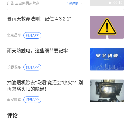
00:15
广告
云启创想运营商
了解详情
暴雨天救命法则：记住“4 3 2 1”
北京昌平
打开APP
雨天防触电，这些细节要记牢！
长春发布
打开APP
抽油烟机除去“吸烟”竟还会“喷火”？别
再忽略头顶的隐患！
南安融媒
打开APP
评论