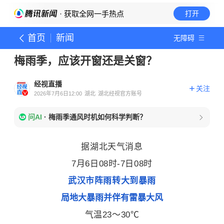
· 获取全网一手热点
打开
首页
新闻
无障碍
梅雨季，应该开窗还是关窗？
经视直播
关注
2026年7月6日12:00
湖北
湖北经视官方账号
问AI
·
梅雨季通风时机如何科学判断？
据湖北天气消息
7月6日08时-7日08时
武汉市阵雨转大到暴雨
局地大暴雨并伴有雷暴大风
气温23～30℃