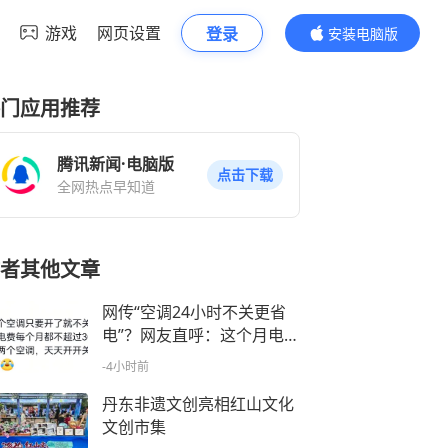
游戏
网页设置
登录
安装电脑版
内容更精彩
门应用推荐
腾讯新闻·电脑版
点击下载
全网热点早知道
者其他文章
网传“空调24小时不关更省
电”？网友直呼：这个月电费
让人看不懂……
-4小时前
丹东非遗文创亮相红山文化
文创市集