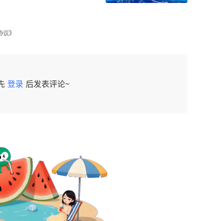
协议》
先
登录
后发表评论~