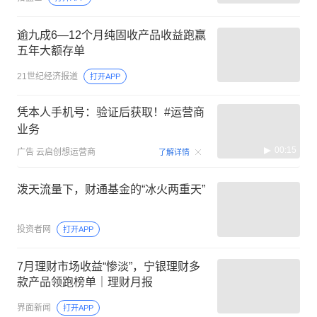
逾九成6—12个月纯固收产品收益跑赢
五年大额存单
21世纪经济报道
打开APP
凭本人手机号：验证后获取！#运营商
业务
00:15
广告
云启创想运营商
了解详情
泼天流量下，财通基金的“冰火两重天”
投资者网
打开APP
7月理财市场收益“惨淡”，宁银理财多
款产品领跑榜单｜理财月报
界面新闻
打开APP