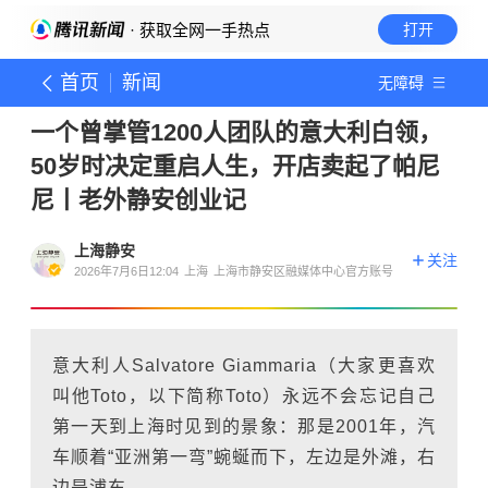
· 获取全网一手热点
打开
首页
新闻
无障碍
一个曾掌管1200人团队的意大利白领，
50岁时决定重启人生，开店卖起了帕尼
尼丨老外静安创业记
上海静安
关注
2026年7月6日12:04
上海
上海市静安区融媒体中心官方账号
意大利人Salvatore Giammaria（大家更喜欢
叫他Toto，以下简称Toto）永远不会忘记自己
第一天到上海时见到的景象：那是2001年，汽
车顺着“亚洲第一弯”蜿蜒而下，左边是外滩，右
边是浦东。