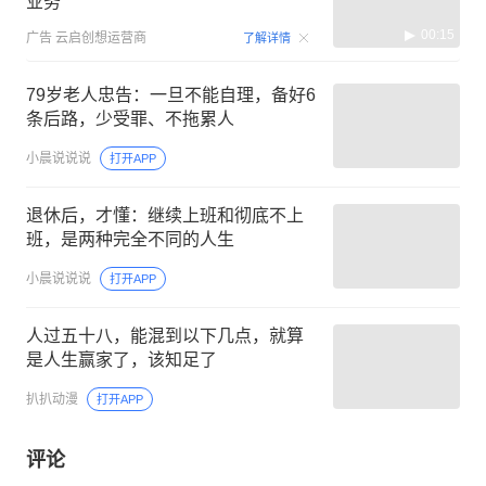
业务
00:15
广告
云启创想运营商
了解详情
79岁老人忠告：一旦不能自理，备好6
条后路，少受罪、不拖累人
小晨说说说
打开APP
退休后，才懂：继续上班和彻底不上
班，是两种完全不同的人生
小晨说说说
打开APP
人过五十八，能混到以下几点，就算
是人生赢家了，该知足了
扒扒动漫
打开APP
评论