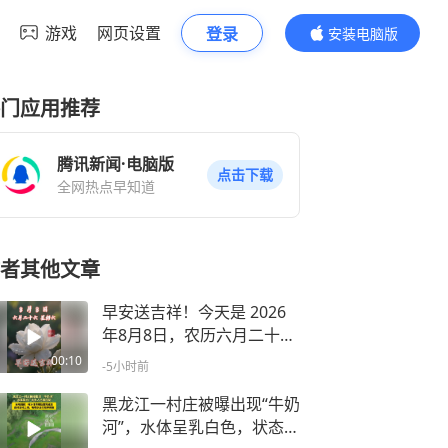
游戏
网页设置
登录
安装电脑版
内容更精彩
门应用推荐
腾讯新闻·电脑版
点击下载
全网热点早知道
者其他文章
早安送吉祥！今天是 2026
年8月8日，农历六月二十
六，星期六
00:10
-5小时前
黑龙江一村庄被曝出现“牛奶
河”，水体呈乳白色，状态黏