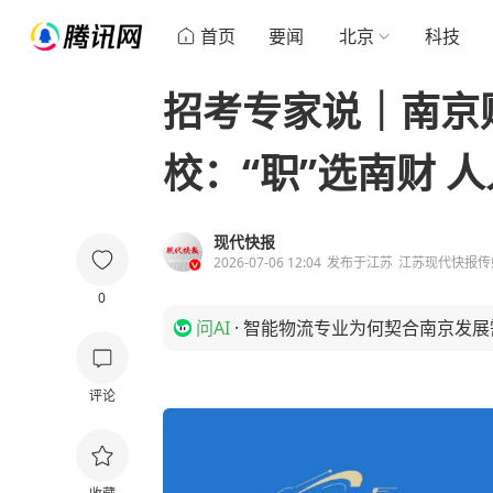
首页
要闻
北京
科技
招考专家说｜南京
校：“职”选南财 
现代快报
2026-07-06 12:04
发布于
江苏
江苏现代快报传
0
问AI
·
智能物流专业为何契合南京发展
评论