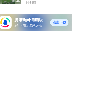
稠，并散发出恶臭，涉事蒜
00:46
-1小时前
片厂已被查封
腾讯新闻·电脑版
点击下载
24小时陪你追热点