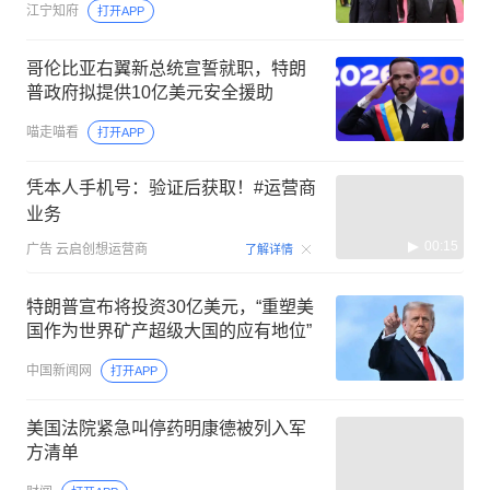
江宁知府
打开APP
哥伦比亚右翼新总统宣誓就职，特朗
普政府拟提供10亿美元安全援助
喵走喵看
打开APP
凭本人手机号：验证后获取！#运营商
业务
00:15
广告
云启创想运营商
了解详情
特朗普宣布将投资30亿美元，“重塑美
国作为世界矿产超级大国的应有地位”
中国新闻网
打开APP
美国法院紧急叫停药明康德被列入军
方清单