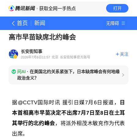
· 获取全网一手热点
打开
首页
新闻
无障碍
高市早苗缺席北约峰会
长安街知事
关注
2026年7月6日11:57
北京
长安街知事官方账号
问AI
·
在美国北约关系紧张下，日本缺席峰会有何地缘
政治含义？
据@CCTV国际时讯 援引日媒
7月6日报道，
日
本首相高市早苗决定不出席7月7日至8日在土耳
其举行的北约峰会
，将派外相茂木敏充作为代表
出席。