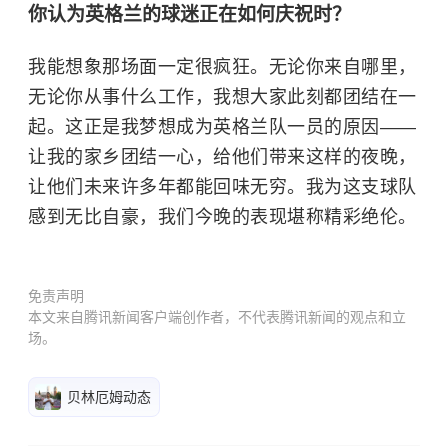
你认为英格兰的球迷正在如何庆祝
时
？
我能想象那场面一定很疯狂。无论你来自哪里，
无论你从事什么工作，我想大家此刻都团结在一
起。这正是我梦想成为英格兰队一员的原因——
让我的家乡团结一心，给他们带来这样的夜晚，
让他们未来许多年都能回味无穷。我为这支球队
感到无比自豪，我们今晚的表现堪称精彩绝伦。
免责声明
本文来自腾讯新闻客户端创作者，不代表腾讯新闻的观点和立
场。
贝林厄姆动态