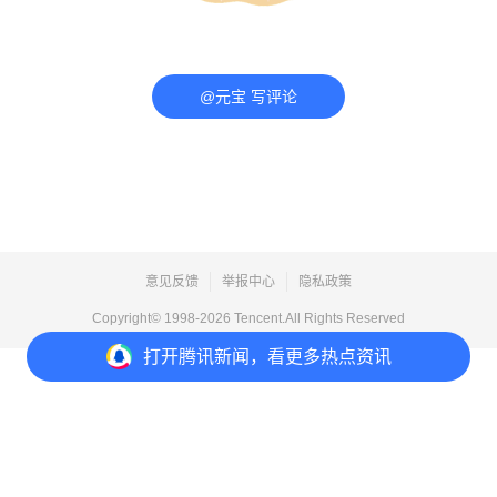
@元宝 写评论
意见反馈
举报中心
隐私政策
Copyright© 1998-
2026
Tencent.All Rights Reserved
打开
腾讯新闻，看更多热点资讯
打开
APP参与讨论
评论
4
收藏
3