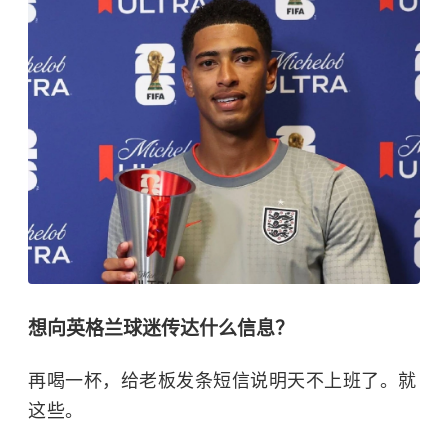
想向英格兰球迷传达什么信息？
再喝一杯，给老板发条短信说明天不上班了。就
这些。