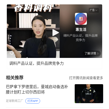
广告
了解详情
调料产品认证，提升品牌竞争力
相关推荐
打开腾讯新闻查看更多
巴萨拿下罗德里后，曼城启动备选补
腰计划盯上切尔西旧将
足球新闻工厂
打开APP